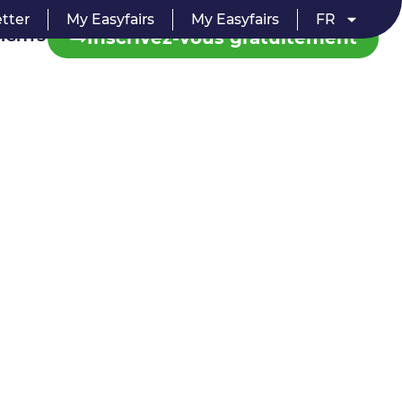
tter
My Easyfairs
My Easyfairs
FR
Inscrivez-vous gratuitement
SIGHTS