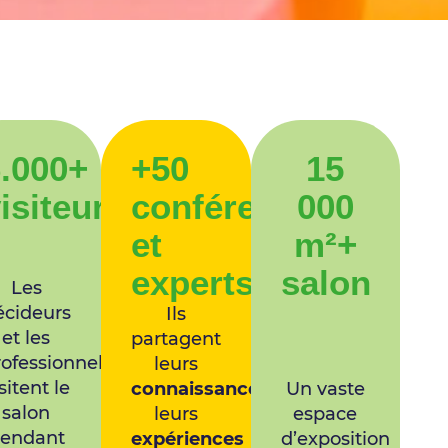
.000+
+50
15
s
isiteurs
conférenciers
000
et
m²+
es
experts
salon
Les
écideurs
Ils
et les
partagent
rofessionnels
leurs
sitent le
connaissances
,
Un vaste
salon
leurs
espace
endant
expériences
d’exposition