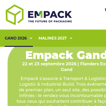
GAND 2026
MALINES 2027
Empack Gan
22 et 23 septembre 2026 | Flanders E
Gand
Empack s’associe à Transport & Logistic
Logistic & Industrial Build. Trois événem
de premier plan, un seul site, des possibi
infinies : le rendez-vous incontournable 
tous ceux qui souhaitent contribuer à faç