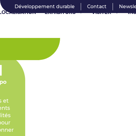
Développement durable
Contact
Newsle
LOCALISATION
EXHIBITORS
VISITER
IN
d
xpo
s et
ents
lités
pour
onner