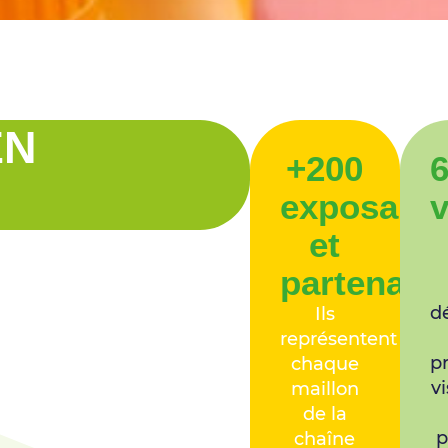
EN
+200
6
exposant
v
et
partenair
d
Ils
représentent
p
chaque
vi
maillon
de la
p
chaîne