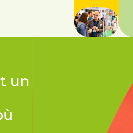
t un
où