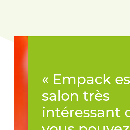
« Empack es
salon très
intéressant 
vous pouvez