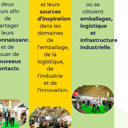
deux
nt,
et leurs
où se
ours afin
sources
côtoient
de
d’inspiration
emballages,
artager
dans les
logistique
leurs
domaines
et
onnaissances
de
infrastructure
et de
l’emballage,
industrielle
.
ouer de
de la
ouveaux
logistique,
ontacts
.
de
l’industrie
et de
l’innovation.