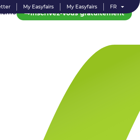
tter
My Easyfairs
My Easyfairs
FR
Inscrivez-vous gratuitement
SIGHTS