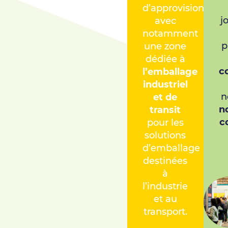
d’approvisionneme
j
avec
notamment
p
une zone
dédiée à
c
l’emballage
industriel
n
et de
n
transit
c
pour les
solutions
d’emballage
destinées
à
l’industrie
et au
transport.