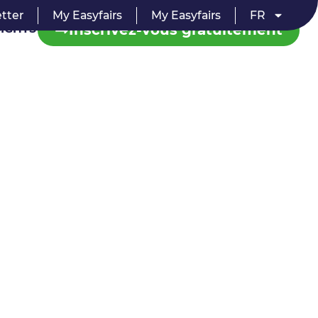
tter
My Easyfairs
My Easyfairs
FR
Inscrivez-vous gratuitement
SIGHTS