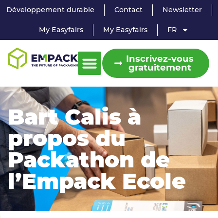
Développement durable
Contact
Newsletter
My Easyfairs
My Easyfairs
FR
Inscrivez-vous
gratuitement
Bart Calis à
propos du
Packathon de
l’Empack Ecole