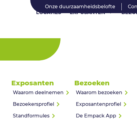
Onze duurzaamheidsbelofte
Con
LOCATIES
EXPOSANTEN
BEZO
Exposanten
Bezoeken
Waarom deelnemen
Waarom bezoeken
Bezoekersprofiel
Exposantenprofiel
Standformules
De Empack App