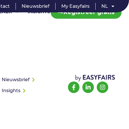
tact
Nieuwsbrief
My Easyfairs
NL
Registreer gratis
EKER
INSIGHTS
Nieuwsbrief
Insights