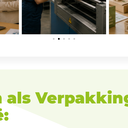
 als Verpakki
​: