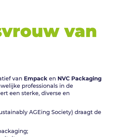
svrouw van
atief van
Empack
en
NVC Packaging
welijke professionals in de
ert een sterke, diverse en
ustainably AGEing Society) draagt de
packaging;