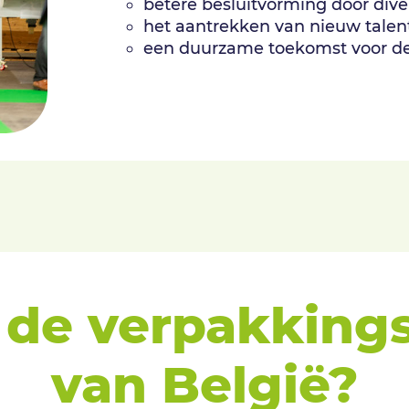
betere besluitvorming door diver
het aantrekken van nieuw talen
een duurzame toekomst voor de
j de verpakkin
van België?