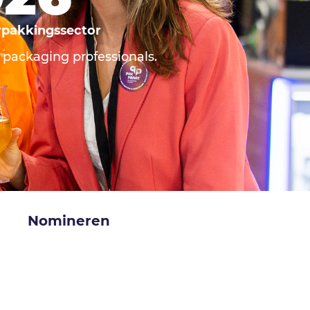
erpakkingssector
e packaging professionals.
Nomineren