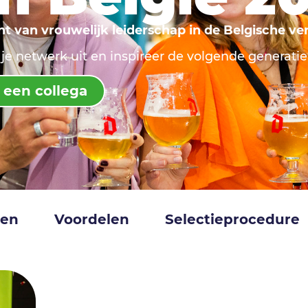
t van vrouwelijk leiderschap in de Belgische v
 je netwerk uit en inspireer de volgende generati
een collega
den
Voordelen
Selectieprocedure