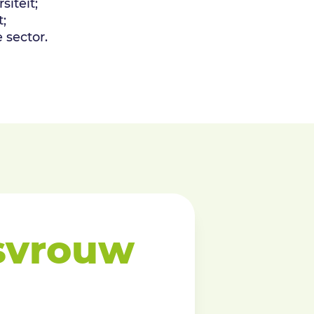
siteit;
t;
 sector.
gsvrouw