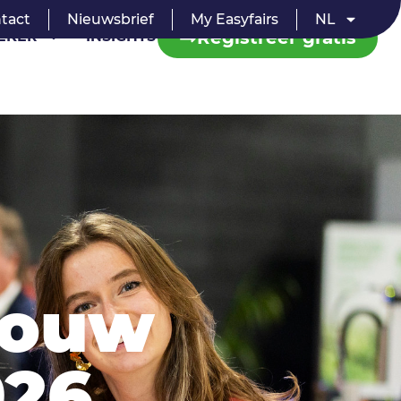
tact
Nieuwsbrief
My Easyfairs
NL
Registreer gratis
EKER
INSIGHTS
rouw
026