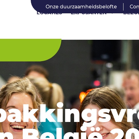
Onze duurzaamheidsbelofte
Con
LOCATIES
EXPOSANTEN
BEZO
pakkingsv
n België 2