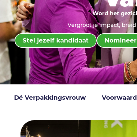
Word het gezich
Vergroot je impact, breid
Stel jezelf kandidaat
Nomineer 
Dé Verpakkingsvrouw
Voorwaar