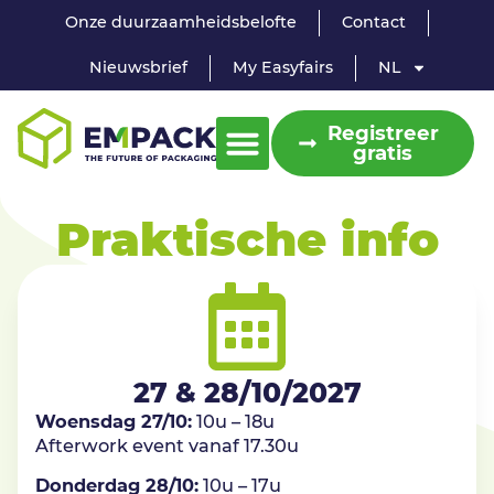
Onze duurzaamheidsbelofte
Contact
Nieuwsbrief
My Easyfairs
NL
Registreer
gratis
Praktische info
27 & 28/10/2027
Woensdag 27/10:
10u – 18u
Afterwork event vanaf 17.30u
Donderdag 28/10:
10u – 17u