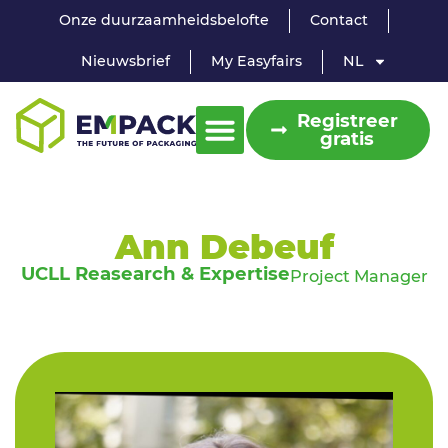
Onze duurzaamheidsbelofte
Contact
Nieuwsbrief
My Easyfairs
NL
Registreer
gratis
Ann Debeuf
UCLL Reasearch & Expertise
Project Manager