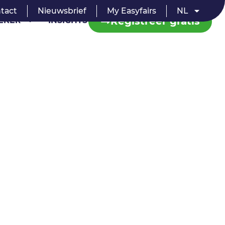
tact
Nieuwsbrief
My Easyfairs
NL
Registreer gratis
EKER
INSIGHTS