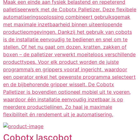
Maak een einde aan fysiek belastend en repeterend
palletiseerwerk met de Cobotx Palletizer. Deze flexibele
automatiseringsoplossing combineert gebruiksgemak
met maximale inzetbaarheid binnen uiteenlopende
productieomgevingen. Dankzij het gebruik van cobots
is de installatie eenvoudig te bedienen en snel om te
stellen. Of het nu gaat om dozen, kratten, zakken of
boxen – de palletizer verwerkt moeiteloos verschillende
producttypes. Voor elk product worden de juiste
programma’s en grippers vooraf ingericht, waardoor
een operator enkel het gewenste programma selecteert
en de bijbehorende gripper wisselt. De Cobotx
Palletizer is bovendien optioneel mobiel uit te voeren,
waardoor één installatie eenvoudig inzetbaar is op
meerdere productielijnen. Zo haal je maximale
flexibiliteit én rendement uit je automatisering.
Cobotx lascobot