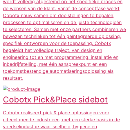
wordt volledig afgestemd op het specifieke proces en
de wensen van de klant. Vanaf de conceptfase werkt
Cobotx nauw samen om doelstellingen te bepalen,
processen te optimaliseren en de juiste technologieën
te selecteren. Samen met onze partners combineren we
bewezen technieken tot één geïntegreerde oplossing,
specifiek ontworpen voor de toepassing. Cobotx
begeleidt het volledige traject, van design en
engineering tot en met programmering, installatie en
inbedrijfstelling, met één aanspreekpunt en een
toekomstbestendige automatiseringsoplossing als
resultaat.
Cobotx Pick&Place sidebot
Cobotx realiseert pick & place oplossingen voor
uiteenlopende industrieën, met een sterke basis in de
voedselindustrie waar snelheid, hygiëne en