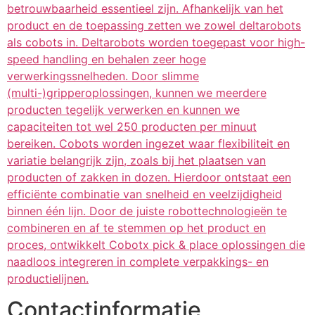
betrouwbaarheid essentieel zijn. Afhankelijk van het
product en de toepassing zetten we zowel deltarobots
als cobots in. Deltarobots worden toegepast voor high-
speed handling en behalen zeer hoge
verwerkingssnelheden. Door slimme
(multi-)gripperoplossingen, kunnen we meerdere
producten tegelijk verwerken en kunnen we
capaciteiten tot wel 250 producten per minuut
bereiken. Cobots worden ingezet waar flexibiliteit en
variatie belangrijk zijn, zoals bij het plaatsen van
producten of zakken in dozen. Hierdoor ontstaat een
efficiënte combinatie van snelheid en veelzijdigheid
binnen één lijn. Door de juiste robottechnologieën te
combineren en af te stemmen op het product en
proces, ontwikkelt Cobotx pick & place oplossingen die
naadloos integreren in complete verpakkings- en
productielijnen.
Contactinformatie